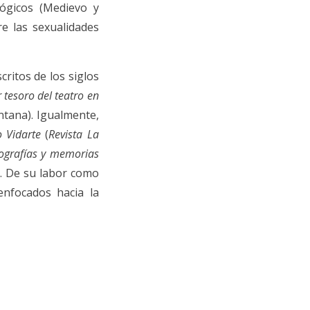
lógicos (Medievo y
re las sexualidades
critos de los siglos
 tesoro del teatro en
ntana). Igualmente,
 Vidarte
(
Revista La
ografías y memorias
a). De su labor como
enfocados hacia la