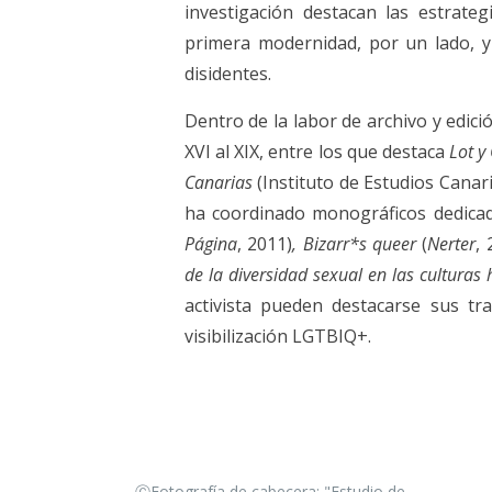
investigación destacan las estrate
primera modernidad, por un lado, y l
disidentes.
Dentro de la labor de archivo y edici
XVI al XIX, entre los que destaca
Lot y
Canarias
(Instituto de Estudios Cana
ha coordinado monográficos dedicad
Página
, 2011)
, Bizarr*s queer
(
Nerter
,
de la diversidad sexual en las culturas 
activista pueden destacarse sus tra
visibilización LGTBIQ+.
ⒸFotografía de cabecera: "Estudio de